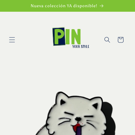
Ir
Nueva colección YA disponible!
directamente
al contenido
Carrito
Ir
directamente
a la
información
del producto