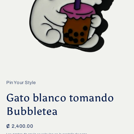
Pin Your Style
Gato blanco tomando
Bubbletea
Precio
₡ 2,400.00
habitual