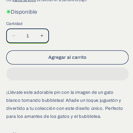
Los
gastos de envío
se calculan en la pantalla de pago.
Disponible
Cantidad
Cantidad
Reducir
Aumentar
cantidad
cantidad
para
para
Gato
Gato
Agregar al carrito
blanco
blanco
tomando
tomando
Bubbletea
Bubbletea
¡Llévate este adorable pin con la imagen de un gato
blanco tomando bubbletea! Añade un toque juguetón y
divertido a tu colección con este diseño único. Perfecto
para los amantes de los gatos y el bubbletea.